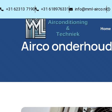
+31 62313 7190
+31 618976331
info@mml-airco.nl
Home
Airco onderhoud