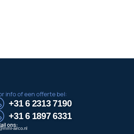
r info of een offerte bel:
+31 6 2313 7190
+31 6 1897 6331
ail ons:
@mml-airco.nl